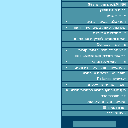
EMI RFIמתן פתרונות G5
כלים מוגני פיצוץ
ציוד יד שניה
חמרי גלם דבקים ורכיבים
מערכות לטיפול במים וטיהור האוויר
ציוד מדידות מכאניות
תאים ותנורים לבדיקות סביבתיות
צור קשר - Contact
צבע מבודד תרמי לגגות וקירות
בריאות, סוכרת, INFLAMMATION
ציוד רפואי אלטרנטיבי
קוסמטיקה וחומרי ניקוי ידידותיים
תוספי מזון בריאים מן הטבע
דגריזרים Reliance
תכנון והנחיית פרוייקטים
סוף סוף הסוף הטבעי למחלות הכרוניות
לב ומערכת הדם
שיניים וחניכיים -לא יאומן
תורה ושאלה!!!
7/10/23 ???