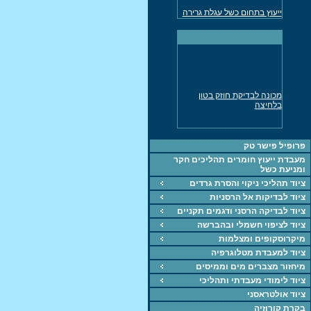
ייעוץ בתחום כשל עגלת גרירה
למשאית
מד עובי דופן אולטרסוני נמסר
לתעשיה
ייעוץ חקר כשלים בכל
התחומים
מכונה אוניברסלית לבדיקת
מכונה לבדיקת חוזק בטון
חומרים UTM
בלחיצה
ציוד, מכונות, חומרים
ייעוץ בתחוםהחומרחם,
תהליכים וחקר כשל
פרופיל פישר טק
מעבדת ייעוץ חומרים תהליכים חקר
מכונה אוניברסאלית 5KN
ומניעת כשל
לבדיקת חומרים
ציוד תהליכי ניקוי והסרת גרדים
מד עובי צבע, דופן
ציוד לבדיקות אל הרסניות
מכונת מתיחה 60 טון נמסרה
ציוד לבדיקה הרסני ודגמים תקניים
לתעשיה
ציוד לציפוי חשמלי ובהברשה
מיקרוסקופים ומצלמות
ציוד למעבדת מטלוגרפיה
מיחזור מצברים מים וממיסים
ציוד לימודי מעבדתי ותהליכי
ציוד אולטראסני
בקרת קורוזיה