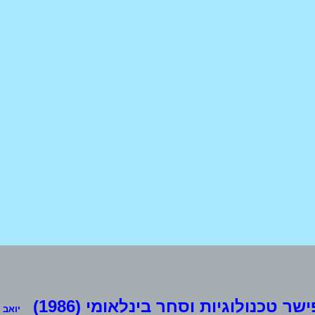
ישר טכנולוגיות וסחר בינלאומי (1986)
יואב שחם 3ב, ת.ד. 14