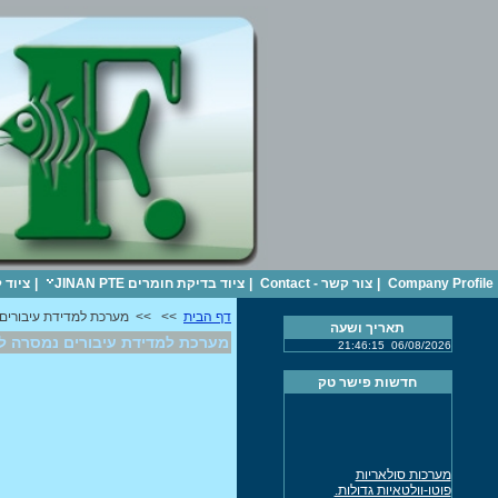
Company Profile
|
צור קשר - Contact
|
ציוד בדיקת חומרים JINAN PTE
|
ציוד 
דף הבית
>>
>> מערכת למדידת עיבורים
תאריך ושעה
מערכת למדידת עיבורים נמסרה ל
21:46:15
06/08/2026
חדשות פישר טק
מערכות סולאריות
פוטו-וולטאיות גדולות.