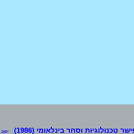
ישר טכנולוגיות וסחר בינלאומי (1986)
יואב שחם 3ב, ת.ד. 14