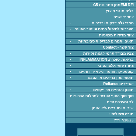
EMI RFIמתן פתרונות G5
כלים מוגני פיצוץ
ציוד יד שניה
חמרי גלם דבקים ורכיבים
מערכות לטיפול במים וטיהור האוויר
ציוד מדידות מכאניות
תאים ותנורים לבדיקות סביבתיות
צור קשר - Contact
צבע מבודד תרמי לגגות וקירות
בריאות, סוכרת, INFLAMMATION
ציוד רפואי אלטרנטיבי
קוסמטיקה וחומרי ניקוי ידידותיים
תוספי מזון בריאים מן הטבע
דגריזרים Reliance
תכנון והנחיית פרוייקטים
סוף סוף הסוף הטבעי למחלות הכרוניות
לב ומערכת הדם
שיניים וחניכיים -לא יאומן
תורה ושאלה!!!
7/10/23 ???