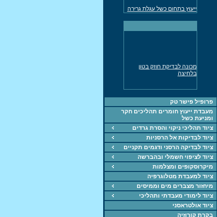
ייעוץ בתחום כשל עגלת גרירה
למשאית
מד עובי דופן אולטרסוני נמסר
לתעשיה
ייעוץ חקר כשלים בכל
התחומים
מכונה אוניברסלית לבדיקת
מכונה לבדיקת חוזק בטון
חומרים UTM
בלחיצה
ציוד, מכונות, חומרים
ייעוץ בתחוםהחומרחם,
תהליכים וחקר כשל
פרופיל פישר טק
מעבדת ייעוץ חומרים תהליכים חקר
מכונה אוניברסאלית 5KN
ומניעת כשל
לבדיקת חומרים
ציוד תהליכי ניקוי והסרת גרדים
מד עובי צבע, דופן
ציוד לבדיקות אל הרסניות
מכונת מתיחה 60 טון נמסרה
ציוד לבדיקה הרסני ודגמים תקניים
לתעשיה
ציוד לציפוי חשמלי ובהברשה
מיקרוסקופים ומצלמות
ציוד למעבדת מטלוגרפיה
מיחזור מצברים מים וממיסים
ציוד לימודי מעבדתי ותהליכי
ציוד אולטראסני
בקרת קורוזיה