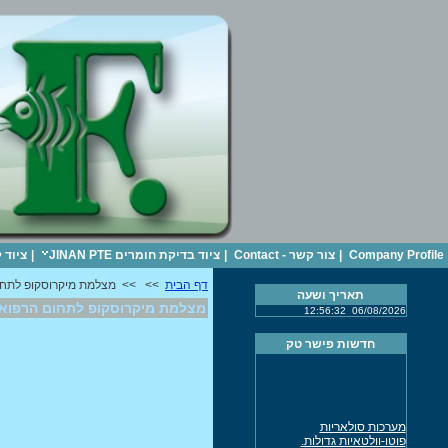
Company Profile
|
צור קשר - Contact
|
ציוד בדיקת חומרים JINAN PTE
|
ציוד 
דף הבית
>>
>> מצלמת מיקרוסקופ לתחו
תאריך ושעה
מצלמת מיקרוסקופ לתחום הרפוא
12:56:32
06/08/2026
חדשות פישר טק
מערכות סולאריות
פוטו-וולטאיות גדולות.