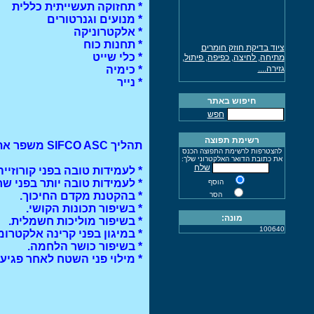
* תחזוקה תעשייתית כללית
* מנועים וגנרטורים
* אלקטרוניקה
* תחנות כוח
ציוד בדיקת חוזק חומרים
מתיחה, לחיצה, כפיפה, פיתול,
* כלי שייט
גזירה....
* כימיה
* נייר
מכונת מתיחה לתחום
הפולימרים נמסרה ללקוח
חיפוש באתר
מכונת מתיחה לתחום הבניה
חפש
נמסרה ללקוח
מד עובי צבע גילוון
רשימת תפוצה
תהליך SIFCO ASC משפר את תכונות פני השטח לאחר הציפוי,
להצטרפות לרשימת התפוצה הכנס
מד רפלקטיסיות
את כתובת הדואר האלקטרוני שלך:
שלח
ציוד למדידות מכאניות
* לעמידות טובה בפני קורוזייה
* לעמידות טובה יותר בפני שח
הוסף
ציוד התזה וצביעה איירלס
* בהקטנת מקדם החיכוך.
ושירותי תיקונים
הסר
* בשיפור תכונות הקושי.
השחזת מקדחים עד קןטר 50
מונה:
* בשיפור מוליכות חשמלית.
מ"מ
100640
* במיגון בפני קרינה אלקטרומגנטית 
מד עובי צבע על מתכות
* בשיפור כושר הלחמה.
מד קושי בטון שמידט
* מילוי פני השטח לאחר פגיע
מד קושי אוניברסאלי
שירות ותחזוקת ציוד צביעה
וריסוס איירלס
(07/08/2015)