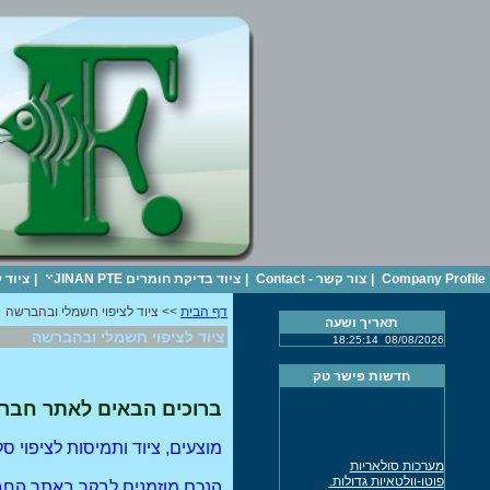
Company Profile
|
צור קשר - Contact
|
ציוד בדיקת חומרים JINAN PTE
|
ציוד 
דף הבית
>> ציוד לציפוי חשמלי ובהברשה
תאריך ושעה
ציוד לציפוי חשמלי ובהברשה
18:25:14
08/08/2026
חדשות פישר טק
ברוכים הבאים לאתר חברת, פי
מוצעים, ציוד ותמיסות לציפוי סלקטיבי בהברשה מהמובילה בשוק העולמי 
מערכות סולאריות
פוטו-וולטאיות גדולות.
הנכם מוזמנים לבקר באתר ה