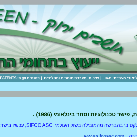
לימודי מעבדתי מגוון
|
שירותי מעבדת חומרים ותהליכים
|
פטנטים PATENTS to go
שר טכנולוגיות וסחר בינלאומי (1986) .
SIFCO ASC, עכשיו בישראל. הציפויים מאושרים ע"י תקנים, תעופתיים, צבאיים, אזרחיים שונים.
חברה
www.sifcoasc.com