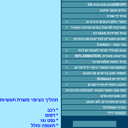
EMI RFIמתן פתרונות G5
כלים מוגני פיצוץ
ציוד יד שניה
חמרי גלם דבקים ורכיבים
מערכות לטיפול במים וטיהור האוויר
ציוד מדידות מכאניות
תאים ותנורים לבדיקות סביבתיות
צור קשר - Contact
צבע מבודד תרמי לגגות וקירות
בריאות, סוכרת, INFLAMMATION
ציוד רפואי אלטרנטיבי
קוסמטיקה וחומרי ניקוי ידידותיים
תוספי מזון בריאים מן הטבע
דגריזרים Reliance
תכנון והנחיית פרוייקטים
סוף סוף הסוף הטבעי למחלות הכרוניות
לב ומערכת הדם
תהליך הציפוי משרת תעשיות ר
שיניים וחניכיים -לא יאומן
תורה ושאלה!!!
* רכב
7/10/23 ???
* דפוס
* נפט וגז
* תעופה וחלל