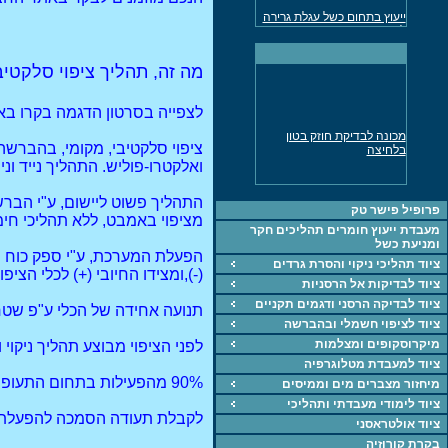
ייעוץ בתחום כשל עגלת גרירה
למשאית
מד עובי דופן אולטרסוני נמסר
לתעשיה
מה זה, תהליך ציפוי סלקטיבי בהב
ייעוץ חקר כשלים בכל
התחומים
לצפייה בסרטון הדגמה בקרו ב
מכונה אוניברסלית לבדיקת
מכונה לבדיקת חוזק בטון
חומרים UTM
בלחיצה
ציפוי סלקטיבי, מקומי, בהברשה ה
ואלקטרו-פוליש. התהליך נייד ונ
ציוד, מכונות, חומרים
ייעוץ בתחוםהחומרחם,
התהליך פשוט ליישום, ע"י הברש
תהליכים וחקר כשל
פרופיל פישר טק
מציפוי באמבט, ללא תהליכי חימ
מכונה אוניברסאלית 5KN
מעבדת ייעוץ חומרים תהליכים חקר
לבדיקת חומרים
ומניעת כשל
הפעלת המערכת, ע"י ספק כוח יע
ציוד תהליכי ניקוי והסרת גרדים
מד עובי צבע, דופן
(-),ומצידו החיובי (+) לכלי הצ
ציוד לבדיקות אל הרסניות
מכונת מתיחה 60 טון נמסרה
ציוד לבדיקה הרסני ודגמים תקניים
לתעשיה
תנועה אחידה של הכלי ע"פ שטח 
ציוד לציפוי חשמלי ובהברשה
מיקרוסקופים ומצלמות
לפני הציפוי מבוצע תהליך ניקו
ציוד למעבדת מטלוגרפיה
90% מהפעילות בתחום התעופה העולמית מתבצעת ע"י תהליך SIFCO, וכמובן בתחומים רבים אחרים.
מיחזור מצברים מים וממיסים
ציוד לימודי מעבדתי ותהליכי
לקבלת תעודה הסמכה להפעלת התהליך יש לעבור קור
ציוד אולטראסני
בקרת קורוזיה