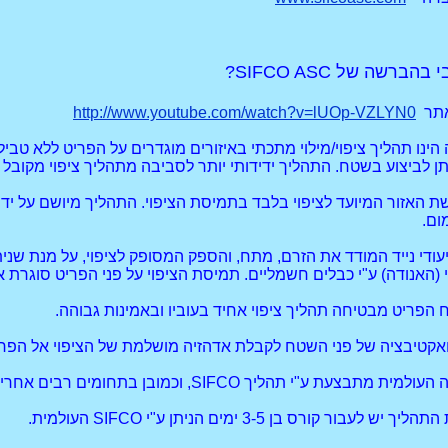
רשה של SIFCO ASC?
אתר
http://www.youtube.com/watch?v=lUOp-VZLYN0
ינו תהליך ציפוי/מילוי מתכתי באיזורים מוגדרים על הפריט ללא טבילתו
יתן לביצוע בשטח. התהליך ידידותי יותר לסביבה מתהליך ציפוי מקובל 
ת האזור המיועד לציפוי בלבד בתמיסת הציפוי. התהליך מיושם על ידי
ום.
ודי נייד המודד את הזרם, מתח, והספק המסופק לציפוי, על מנת שניתן
יפוי (האנודה) ע"י כבלים חשמליים. תמיסת הציפוי על פני הפריט סוגרת
הפריט מבטיחה תהליך ציפוי אחיד בעוביו ובאמינות גבוהה.
י ואקטיבציה של פני השטח לקבלת אדהזיה מושלמת של הציפוי אל הפרי
ס בן 3-5 ימים הניתן ע"י SIFCO העולמית.