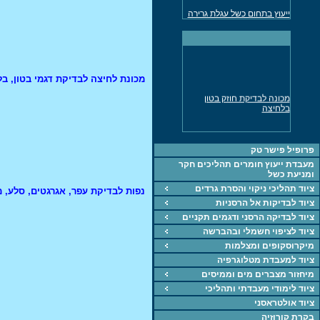
ייעוץ בתחום כשל עגלת גרירה
למשאית
מד עובי דופן אולטרסוני נמסר
לתעשיה
ייעוץ חקר כשלים בכל
התחומים
מכונת לחיצה לבדיקת דגמי בטון, בל
מכונה אוניברסלית לבדיקת
מכונה לבדיקת חוזק בטון
חומרים UTM
בלחיצה
ציוד, מכונות, חומרים
ייעוץ בתחוםהחומרחם,
תהליכים וחקר כשל
פרופיל פישר טק
מעבדת ייעוץ חומרים תהליכים חקר
מכונה אוניברסאלית 5KN
ומניעת כשל
לבדיקת חומרים
ציוד תהליכי ניקוי והסרת גרדים
נפות לבדיקת עפר, אגרגטים, סלע, מל
מד עובי צבע, דופן
ציוד לבדיקות אל הרסניות
מכונת מתיחה 60 טון נמסרה
ציוד לבדיקה הרסני ודגמים תקניים
לתעשיה
ציוד לציפוי חשמלי ובהברשה
מיקרוסקופים ומצלמות
ציוד למעבדת מטלוגרפיה
מיחזור מצברים מים וממיסים
ציוד לימודי מעבדתי ותהליכי
ציוד אולטראסני
בקרת קורוזיה