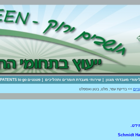
לימודי מעבדתי מגוון
|
שירותי מעבדת חומרים ותהליכים
|
פטנטים PATENTS to go
ניים
>> בדיקת עפר, מלט, בטון ואספלט
מידט.