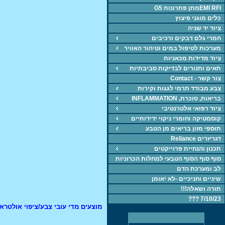
EMI RFIמתן פתרונות G5
כלים מוגני פיצוץ
ציוד יד שניה
חמרי גלם דבקים ורכיבים
מערכות לטיפול במים וטיהור האוויר
ציוד מדידות מכאניות
תאים ותנורים לבדיקות סביבתיות
צור קשר - Contact
צבע מבודד תרמי לגגות וקירות
בריאות, סוכרת, INFLAMMATION
ציוד רפואי אלטרנטיבי
קוסמטיקה וחומרי ניקוי ידידותיים
תוספי מזון בריאים מן הטבע
דגריזרים Reliance
תכנון והנחיית פרוייקטים
סוף סוף הסוף הטבעי למחלות הכרוניות
לב ומערכת הדם
שיניים וחניכיים -לא יאומן
תורה ושאלה!!!
7/10/23 ???
מוצעים מדי עובי צבע/ציפוי אולטראס