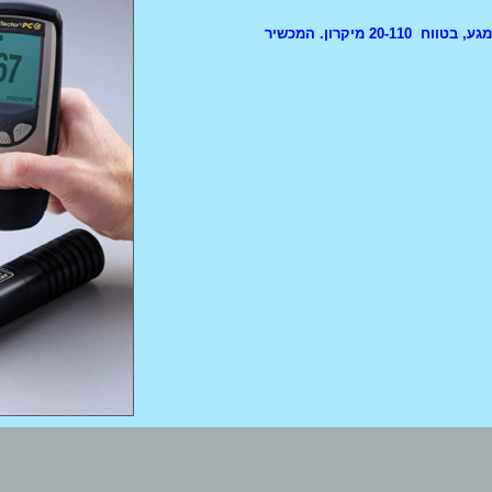
מוצע מד עובי אבקה חדשני לצביעה אלקטרוסטטית באבקה יבשה, לפני פילמור בתנור, על בסיס אולטראסוני ללא מגע, בטווח 20-110 מיקרון. המכשיר