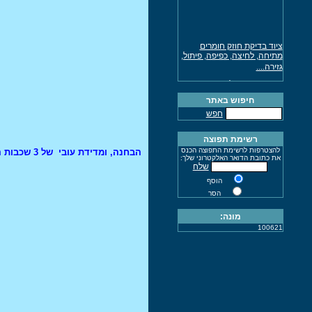
ציוד בדיקת חוזק חומרים
מתיחה, לחיצה, כפיפה, פיתול,
גזירה....
מכונת מתיחה לתחום
הפולימרים נמסרה ללקוח
חיפוש באתר
מכונת מתיחה לתחום הבניה
חפש
נמסרה ללקוח
מד עובי צבע גילוון
רשימת תפוצה
מד רפלקטיסיות
להצטרפות לרשימת התפוצה הכנס
הבחנה, ומדידת עובי של 3 שכבות הצבע, על מצעים שונים כבטון ואחרים.
את כתובת הדואר האלקטרוני שלך:
ציוד למדידות מכאניות
שלח
ציוד התזה וצביעה איירלס
הוסף
ושירותי תיקונים
הסר
השחזת מקדחים עד קןטר 50
מונה:
מ"מ
100621
מד עובי צבע על מתכות
מד קושי בטון שמידט
מד קושי אוניברסאלי
שירות ותחזוקת ציוד צביעה
וריסוס איירלס
(07/08/2015)