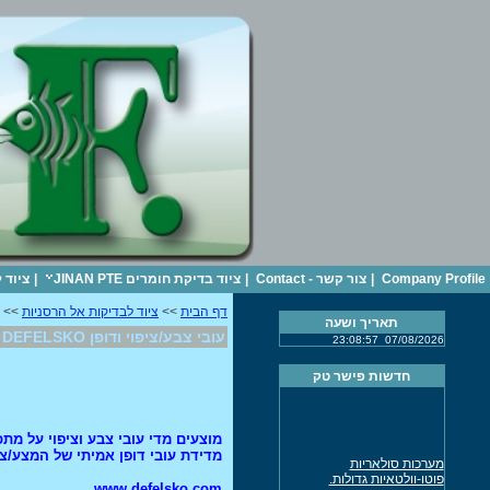
Company Profile
|
צור קשר - Contact
|
ציוד בדיקת חומרים JINAN PTE
|
ציוד 
דף הבית
>>
ציוד לבדיקות אל הרסניות
>> עוב
תאריך ושעה
עובי צבע/ציפוי ודופן DEFELSKO
23:08:57
07/08/2026
חדשות פישר טק
מוצעים מדי עובי צבע וציפוי על מתכו
מדידת עובי דופן אמיתי של המצע/צנ
מערכות סולאריות
פוטו-וולטאיות גדולות.
www.defelsko.com