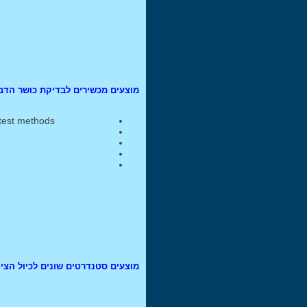
ציוד מדידה
קורס תורת החומרים
למכירה מד קושי אוניברסלי
ציוד לבדיקת בטון, עפר,
אספלט, קרקע
ציוד לבדיקות הרסניות
מוצעים מכשירים לבדיקת כושר הדב
למוסדות לימוד במשרד החינוך
ןהאקדמיה
 test methods
ציוד לימודי לאקדמיה ומשרד
החינוך
מכונות אוטומטיות לבדיקות
אל-הרס מוצעות לתעשיה
מד קושי משולב
מכונת מתיחה 10KN נמסרה
ללקוח בתחום הביולוגי
מצלמת מיקרוסקופ USB
מערכת למדידת מעבר חום
בדיקת כושר חיסום גמיני
מערכת ממוחשבת למד
מוצעים סטנדרטים שונים לכיול הציו
עיבורים
מד קושי שור