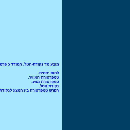
מד קושי אוניברסלי.
מד קושי לפריטים כבדים
מד עובי ציפוי מתכתי
מד עובי צבע
מד עובי דופן
מכונה אולטראסונית לבדיקת
עובי דופן ואיכות צנרת
מכונה לבדיקת אל הרס
אולטראסונית נמסרה
לתעשיית התעופה
מכונת מתיחה ,לחיצה ,כפיפה ,
מוצע מד נקודת-הטל, המודד 5 פרמטרים:
UTM נמסרה לתעשיה
דרוש איש מכירות מנוסה
לחות יחסית.
לתחום ציוד מדידה ובדיקה
טמפרטורת האוויר.
תהליכי ייצור וחומרים
טמפרטורת מצע.
נקודת הטל.
מד קושי נייד LEEB נמסר
הפרש טמפרטורה בין המצע לנקודת
לתעשייה
מד קושי שור נמסר לתעשיה
ממצלמת מיקרוסקופ נמסרה
לאקדמיה
מיקרוסקופ מטלורגי נמסר
לאקדמיה
תא עומס נמסר לאקדמיה