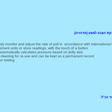
קת הצבע למצע (אדהזיה).
sily monitor and adjust the rate of pull in accordance with international
ement units or store readings, with the touch of a button
automatically calculates pressure based on dolly size
e cleaning for re-use and can be kept as a permanent record
or testing
ד הנ"ל.