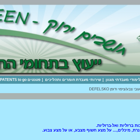
לימודי מעבדתי מגוון
|
שירותי מעבדת חומרים ותהליכים
|
פטנטים PATENTS to go
י צבע/ציפוי ודופן DEFELSKO
ת ברזליות ואל-ברזליות.
רת, מיכלים,... על מצע חשוף מצבע, או על מצע צבוע.