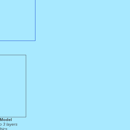
Model
o 3 layers
hics