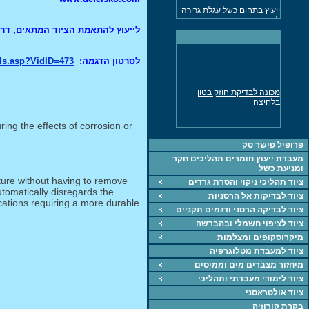
ייעוץ בתחום כשל עגלת גרירה
למשאית
לייעוץ להתאמת הציוד המתאים, דר' מאיר פיש
מד עובי דופן אולטרסוני נמסר
לתעשיה
ייעוץ חקר כשלים בכל
לסרטון הדגמה:
ils.asp?VidID=473
התחומים
מכונה אוניברסלית לבדיקת
מכונה לבדיקת חוזק בטון
חומרים UTM
בלחיצה
ציוד, מכונות, חומרים
ing the effects of corrosion or
ייעוץ בתחוםהחומרחם,
תהליכים וחקר כשל
פרופיל פישר טק
מכונה אוניברסאלית 5KN
מעבדת ייעוץ חומרים תהליכים חקר
לבדיקת חומרים
ומניעת כשל
cture without having to remove
ציוד תהליכי ניקוי והסרת גרדים
מד עובי צבע, דופן
tomatically disregards the
ציוד לבדיקות אל הרסניות
מכונת מתיחה 60 טון נמסרה
cations requiring a more durable
לתעשיה
ציוד לבדיקה הרסני ודגמים תקניים
ציוד לציפוי חשמלי ובהברשה
מיקרוסקופים ומצלמות
ציוד למעבדת מטלוגרפיה
מיחזור מצברים מים וממיסים
ציוד לימודי מעבדתי ותהליכי
ציוד אולטראסני
בקרת קורוזיה