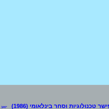
ישר טכנולוגיות וסחר בינלאומי (1986)
יואב שחם 3ב, ת.ד. 14