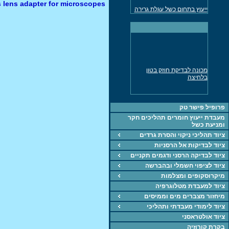
lens adapter for microscopes
ייעוץ בתחום כשל עגלת גרירה
למשאית
מד עובי דופן אולטרסוני נמסר
לתעשיה
ייעוץ חקר כשלים בכל
התחומים
מכונה אוניברסלית לבדיקת
מכונה לבדיקת חוזק בטון
חומרים UTM
בלחיצה
ציוד, מכונות, חומרים
ייעוץ בתחוםהחומרחם,
תהליכים וחקר כשל
פרופיל פישר טק
מעבדת ייעוץ חומרים תהליכים חקר
מכונה אוניברסאלית 5KN
ומניעת כשל
לבדיקת חומרים
ציוד תהליכי ניקוי והסרת גרדים
מד עובי צבע, דופן
ציוד לבדיקות אל הרסניות
מכונת מתיחה 60 טון נמסרה
ציוד לבדיקה הרסני ודגמים תקניים
לתעשיה
ציוד לציפוי חשמלי ובהברשה
מיקרוסקופים ומצלמות
ציוד למעבדת מטלוגרפיה
מיחזור מצברים מים וממיסים
ציוד לימודי מעבדתי ותהליכי
ציוד אולטראסני
בקרת קורוזיה