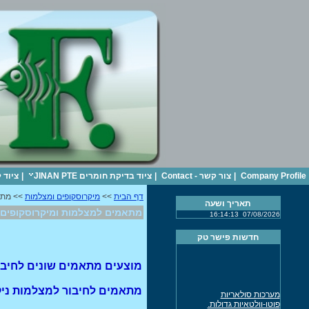
Company Profile
|
צור קשר - Contact
|
ציוד בדיקת חומרים JINAN PTE
|
ציוד 
דף הבית
>>
מיקרוסקופים ומצלמות
>> מתא
תאריך ושעה
מתאמים למצלמות ומיקרוסקופים
16:14:13
07/08/2026
חדשות פישר טק
מוצעים מתאמים שונים לחיבו
מתאמים לחיבור למצלמות ניקון,
מערכות סולאריות
פוטו-וולטאיות גדולות.