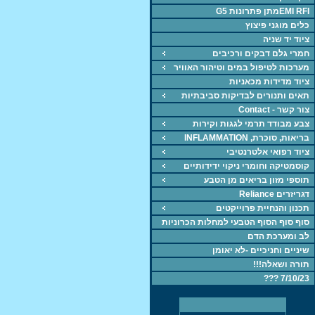
EMI RFIמתן פתרונות G5
כלים מוגני פיצוץ
ציוד יד שניה
חמרי גלם דבקים ורכיבים
מערכות לטיפול במים וטיהור האוויר
ציוד מדידות מכאניות
תאים ותנורים לבדיקות סביבתיות
צור קשר - Contact
צבע מבודד תרמי לגגות וקירות
בריאות, סוכרת, INFLAMMATION
ציוד רפואי אלטרנטיבי
קוסמטיקה וחומרי ניקוי ידידותיים
תוספי מזון בריאים מן הטבע
דגריזרים Reliance
תכנון והנחיית פרוייקטים
סוף סוף הסוף הטבעי למחלות הכרוניות
לב ומערכת הדם
שיניים וחניכיים -לא יאומן
תורה ושאלה!!!
7/10/23 ???