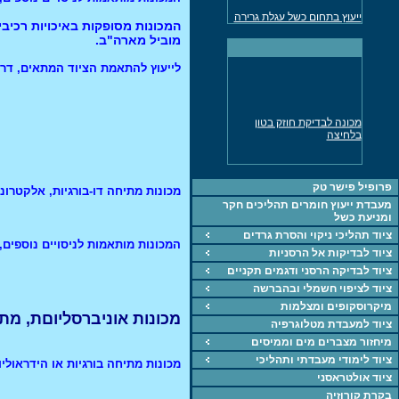
ייעוץ בתחום כשל עגלת גרירה
למשאית
מוביל מארה"ב.
מד עובי דופן אולטרסוני נמסר
לתעשיה
לייעוץ להתאמת הציוד המתאים, דר' מאיר פיש
ייעוץ חקר כשלים בכל
התחומים
מכונה אוניברסלית לבדיקת
מכונה לבדיקת חוזק בטון
חומרים UTM
בלחיצה
ציוד, מכונות, חומרים
ייעוץ בתחוםהחומרחם,
תהליכים וחקר כשל
פרופיל פישר טק
מכונות מתיחה דו-בורגיות, אלקטרוני
מעבדת ייעוץ חומרים תהליכים חקר
מכונה אוניברסאלית 5KN
ומניעת כשל
לבדיקת חומרים
ציוד תהליכי ניקוי והסרת גרדים
מד עובי צבע, דופן
המכונות מותאמות לניסויים נוספים, ל
ציוד לבדיקות אל הרסניות
מכונת מתיחה 60 טון נמסרה
ציוד לבדיקה הרסני ודגמים תקניים
לתעשיה
ציוד לציפוי חשמלי ובהברשה
מיקרוסקופים ומצלמות
מכונות אוניברסליוםת, מת
ציוד למעבדת מטלוגרפיה
מיחזור מצברים מים וממיסים
ציוד לימודי מעבדתי ותהליכי
מכונות מתיחה בורגיות או הידראוליות, 
ציוד אולטראסני
בקרת קורוזיה