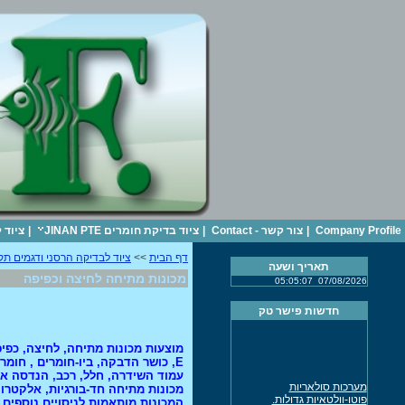
Company Profile
|
צור קשר - Contact
|
ציוד בדיקת חומרים JINAN PTE
|
ציוד 
דף הבית
>>
ציוד לבדיקה הרסני ודגמים תק
תאריך ושעה
מכונות מתיחה לחיצה וכפיפה
05:05:07
07/08/2026
חדשות פישר טק
E, כושר הדבקה, ביו-חומרים , חומ
עמוד השידרה, חלל, רכב, הנדסה אזר
מערכות סולאריות
מכונות מתיחה חד-בורגיות, אלקטרונ
פוטו-וולטאיות גדולות.
המכונות מותאמות לניסויים נוספים, ל