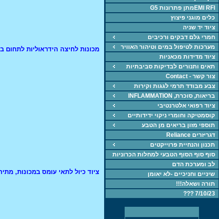
EMI RFIמתן פתרונות G5
כלים מוגני פיצוץ
ציוד יד שניה
חמרי גלם דבקים ורכיבים
מערכות לטיפול במים וטיהור האוויר
מכונות לחיצה הידראוליות לתחום בדיקת מ
ציוד מדידות מכאניות
תאים ותנורים לבדיקות סביבתיות
צור קשר - Contact
צבע מבודד תרמי לגגות וקירות
בריאות, סוכרת, INFLAMMATION
ציוד רפואי אלטרנטיבי
קוסמטיקה וחומרי ניקוי ידידותיים
תוספי מזון בריאים מן הטבע
דגריזרים Reliance
תכנון והנחיית פרוייקטים
סוף סוף הסוף הטבעי למחלות הכרוניות
לב ומערכת הדם
ציוד כיול לתאי עומס במכונות, מתיח
שיניים וחניכיים -לא יאומן
תורה ושאלה!!!
7/10/23 ???