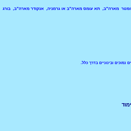
ויות רכיבים שונות, בהתאם לדרישותיך הלקוח, מנוע סרבו PANASONIC, אקסטנסומטר מארה"ב, תא עומס מארה"ב או גרמניה, אנקודר מארה"ב, בורג
 נמוכים ובינוניים בדרך כלל.
מוד