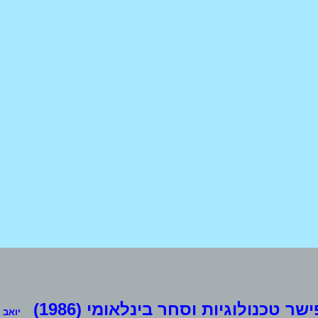
ישר טכנולוגיות וסחר בינלאומי (1986)
יואב שחם 3ב, ת.ד. 14