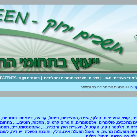
לימודי מעבדתי מגוון
|
שירותי מעבדת חומרים ותהליכים
|
פטנטים PATENTS to go
ניים
>> מכונות מתיחה לחיצה וכפיפה
רים מרוכבים, פולימרים ואלסטומרים, חומרים קרמיים, מתכות, חוטים...., בתחו
חית, אלקטרוניקה, טקסטיל, תעשיית העץ והבניה...., אקסטנסומטרים, תפסניות
יות מופעלות מחשב, או פאנל הפעלה אינטגרלי, וותוכנת הפעלה ייעודית, לעומס
חיצה, כפיפה, פיתול, קילוף......