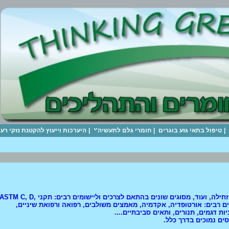
|
טיפול בתאי גזע בוגרים
|
חומרי גלם לתעשיה
|
היערכות וייעוץ להקטנת נזקי ר
מוצעות מכונות מתיחה, לחיצה, כפיפה, קושי,התעייפות, קילוף, גזירה,התעייפות, פיתול, קריעה, דינמיות וסטטיות, זחילה, ועוד, מסוגים שונים בהתאם לצרכים וליישומים רבים: תקני STM C, D
מים רבים: אורטופדיה, אקדמיה, מאמצים משולבים, רפואה ורפואת שיניים,
 דגמים, תנורים, ותאים סביבתיים....
ים נמוכים בדרך כלל.