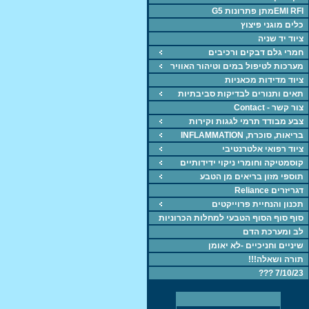
EMI RFIמתן פתרונות G5
כלים מוגני פיצוץ
ציוד יד שניה
חמרי גלם דבקים ורכיבים
מערכות לטיפול במים וטיהור האוויר
ציוד מדידות מכאניות
תאים ותנורים לבדיקות סביבתיות
צור קשר - Contact
צבע מבודד תרמי לגגות וקירות
בריאות, סוכרת, INFLAMMATION
ציוד רפואי אלטרנטיבי
קוסמטיקה וחומרי ניקוי ידידותיים
תוספי מזון בריאים מן הטבע
דגריזרים Reliance
תכנון והנחיית פרוייקטים
סוף סוף הסוף הטבעי למחלות הכרוניות
לב ומערכת הדם
שיניים וחניכיים -לא יאומן
תורה ושאלה!!!
7/10/23 ???