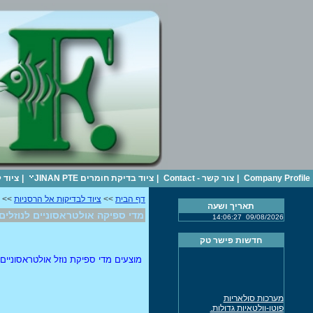
Company Profile
|
צור קשר - Contact
|
ציוד בדיקת חומרים JINAN PTE
|
ציוד 
דף הבית
>>
ציוד לבדיקות אל הרסניות
>> מ
תאריך ושעה
מדי ספיקה אולטראסוניים לנוזלים
14:06:27
09/08/2026
חדשות פישר טק
מוצעים מדי ספיקת נוזל אולטראסוניים מ
מערכות סולאריות
פוטו-וולטאיות גדולות.