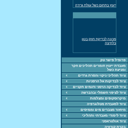
ייעוץ בתחום כשל עגלת גרירה
למשאית
מד עובי דופן אולטרסוני נמסר
לתעשיה
ייעוץ חקר כשלים בכל
התחומים
מכונה אוניברסלית לבדיקת
מכונה לבדיקת חוזק בטון
חומרים UTM
בלחיצה
ציוד, מכונות, חומרים
ייעוץ בתחוםהחומרחם,
תהליכים וחקר כשל
פרופיל פישר טק
מעבדת ייעוץ חומרים תהליכים חקר
מכונה אוניברסאלית 5KN
ומניעת כשל
לבדיקת חומרים
ציוד תהליכי ניקוי והסרת גרדים
מד עובי צבע, דופן
ציוד לבדיקות אל הרסניות
מכונת מתיחה 60 טון נמסרה
ציוד לבדיקה הרסני ודגמים תקניים
לתעשיה
ציוד לציפוי חשמלי ובהברשה
מיקרוסקופים ומצלמות
ציוד למעבדת מטלוגרפיה
מיחזור מצברים מים וממיסים
ציוד לימודי מעבדתי ותהליכי
ציוד אולטראסני
בקרת קורוזיה