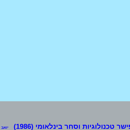
ישר טכנולוגיות וסחר בינלאומי (1986)
יואב שחם 3ב, ת.ד. 14