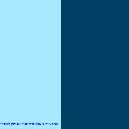
ציוד מדידה
קורס תורת החומרים
למכירה מד קושי אוניברסלי
ציוד לבדיקת בטון, עפר,
אספלט, קרקע
ציוד לבדיקות הרסניות
למוסדות לימוד במשרד החינוך
ןהאקדמיה
ציוד לימודי לאקדמיה ומשרד
החינוך
מכונות אוטומטיות לבדיקות
אל-הרס מוצעות לתעשיה
מד קושי משולב
מכונת מתיחה 10KN נמסרה
ללקוח בתחום הביולוגי
מצלמת מיקרוסקופ USB
מערכת למדידת מעבר חום
בדיקת כושר חיסום גמיני
מערכת ממוחשבת למד
עיבורים
מד קושי שור
המכשיר האולטראסוני הנפוץ למדידת
מד קושי אוניברסלי.