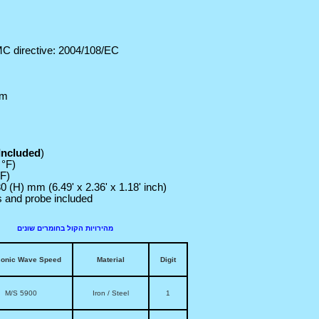
C directive: 2004/108/EC
mm
Included
)
 °F
)
°F
)
 (H) mm (6.49' x 2.36' x 1.18' inch)
es and probe included
מהירויות הקול בחומרים 
sonic Wave Speed
Material
Digit
5900 M/S
Iron / Steel
1