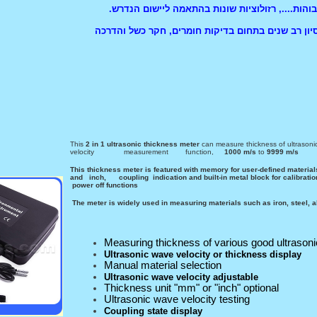
והות...., רזולוציות שונות בהתאמה ליישום הנדרש.
יון רב שנים בתחום בדיקות חומרים, חקר כשל והדרכה
2 in 1 ultrasonic thickness meter
can measure thickness of ultrasonic
velocity measurement function,
1000 m/s
to
9999 m/s
This thickness meter is featured with memory for user-defined material
and inch, coupling indication and built-in metal block for calibration
power off functions
The meter is widely used in measuring materials such as iron, steel, alu
Measuring thickness of various good ultrason
Ultrasonic wave velocity or thickness display
Manual material selection
Ultrasonic wave velocity adjustable
Thickness unit "mm" or "inch" optional
Ultrasonic wave velocity testing
Coupling state display