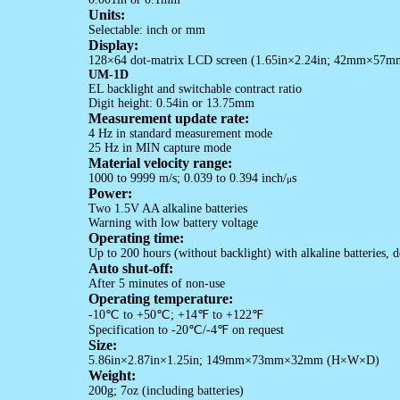
Units:
Selectable: inch or mm
Display:
128
×
64 dot-matrix LCD screen (1.65in
×
2.24in; 42mm
×
57m
UM-1D
EL backlight and switchable contract ratio
Digit height: 0.54in or 13.75mm
Measurement update rate:
4 Hz in standard measurement mode
25 Hz in MIN capture mode
Material velocity range:
1000 to 9999 m/s; 0.039 to 0.394 inch/
s
μ
Power:
Two 1.5V AA alkaline batteries
Warning with low battery voltage
Operating time:
Up to 200 hours (without backlight) with alkaline batteries,
Auto shut-off:
After 5 minutes of non-use
Operating temperature:
-10
℃
to +50
℃
; +14
℉
to +122
℉
Specification to -20
℃
/-4
℉
on request
Size:
5.86in
×
2.87in
×
1.25in; 149mm
×
73mm
×
32mm (H
×
W
×
D)
Weight:
200g; 7oz (including batteries)