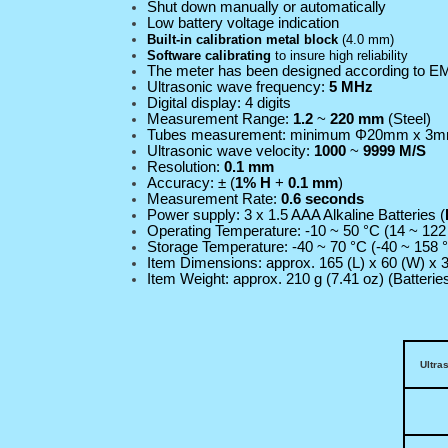
Shut down manually or automatically
Low battery voltage indication
Built-in calibration metal block
(
4.0 mm
)
Software calibrating
to insure high reliability
The meter has been designed according to EM
Ultrasonic wave frequency:
5 MHz
Digital display: 4 digits
Measurement
Range
:
1.2
~
220 mm
(Steel)
Tubes measurement: minimum Φ20mm x 3
Ultrasonic wave velocity:
1000
~
9999 M/S
Resolution:
0.1 mm
Accuracy: ± (
1% H
+
0.1 mm
)
Measurement Rate:
0.6 seconds
Power supply: 3 x 1.5 AAA Alkaline Batteries (
Operating Temperature: -10 ~
50 °C
(14 ~
122
Storage Temperature: -40 ~
70 °C
(-40 ~
158 
Item Dimensions: approx. 165 (L) x 60 (W) x 30
Item Weight: approx.
210 g
(
7.41 oz
) (Batteri
שונים
Ultra