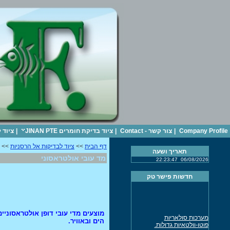
Company Profile
|
צור קשר - Contact
|
ציוד בדיקת חומרים JINAN PTE
|
ציוד 
דף הבית
>>
ציוד לבדיקות אל הרסניות
>> מ
תאריך ושעה
מד עובי אולטראסוני
22:23:47
06/08/2026
חדשות פישר טק
מוצעים מדי עובי דופן אולטראסוניים
מערכות סולאריות
פוטו-וולטאיות גדולות.
הים ובאוויר.