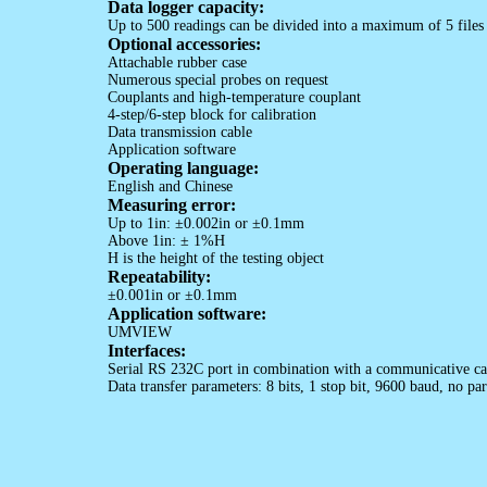
Data logger capacity:
Up to 500 readings can be divided into a maximum of 5 files 
Optional accessories:
Attachable rubber case
Numerous special probes on request
Couplants and high-temperature couplant
4-step/6-step block for calibration
Data transmission cable
Application software
Operating language:
English and Chinese
Measuring error:
Up to 1in:
±
0.002in or
±
0.1mm
Above 1in:
±
1%H
H is the height of the testing object
Repeatability:
±
0.001in or
±
0.1mm
Application software:
UMVIEW
Interfaces:
Serial RS
232C
port in combination with a communicative ca
Data transfer parameters: 8 bits, 1 stop bit, 9600 baud, no par