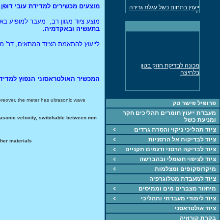
ייעוץ בתחום כשל עגלת גרירה
מוצעים מכשירים למדידת עובי דופן 
למשאית
מוצע ציוד מגוון רב, מעבר למופיע ב
מד עובי דופן אולטרסוני נמסר
בתעשיה ובאקדמיה.
לתעשיה
ייעוץ חקר כשלים בכל
לייעוץ להתאמת הציוד המתאים, דר' מאיר פישר 2
התחומים
מכונה אוניברסלית לבדיקת
מכונה לבדיקת חוזק בטון
חומרים UTM
בלחיצה
המכשיר האולטראסוני הנפוץ למדידת עובי ב
ציוד, מכונות, חומרים
ייעוץ בתחוםהחומרחם,
תהליכים וחקר כשל
oreover, the meter has ultrasonic wave
This
פרופיל פישר טק
מכונה אוניברסאלית 5KN
מעבדת ייעוץ חומרים תהליכים חקר
לבדיקת חומרים
trasonic velocity, switchable between mm
ומניעת כשל
מד עובי צבע, דופן
ציוד תהליכי ניקוי והסרת גרדים
ציוד לבדיקות אל הרסניות
מכונת מתיחה 60 טון נמסרה
ther materials
לתעשיה
ציוד לבדיקה הרסני ודגמים תקניים
ציוד לציפוי חשמלי ובהברשה
מיקרוסקופים ומצלמות
ציוד למעבדת מטלוגרפיה
מיחזור מצברים מים וממיסים
ציוד לימודי מעבדתי ותהליכי
ציוד אולטראסני
בקרת קורוזיה