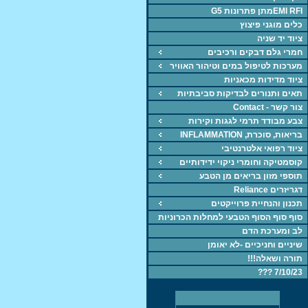
EMI RFIמתן פתרונות G5
כלים מוגני פיצוץ
ציוד יד שניה
חמרי גלם דבקים ורכיבים
מערכות לטיפול במים וטיהור האוויר
ציוד מדידות מכאניות
תאים ותנורים לבדיקות סביבתיות
צור קשר - Contact
צבע מבודד תרמי לגגות וקירות
בריאות, סוכרת, INFLAMMATION
ציוד רפואי אלטרנטיבי
קוסמטיקה וחומרי ניקוי ידידותיים
תוספי מזון בריאים מן הטבע
דגריזרים Reliance
תכנון והנחיית פרוייקטים
סוף סוף הסוף הטבעי למחלות הכרוניות
לב ומערכת הדם
שיניים וחניכיים -לא יאומן
תורה ושאלה!!!
7/10/23 ???