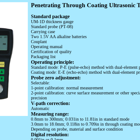
Penetrating Through Coating Ultrasonic 
Standard package
UM-1D thickness gauge
Standard probe (PT-08)
Carrying case
Two 1.5V AA alkaline batteries
Couplant
Operating manual
Certification of quality
Packaging list
Operating principle:
Standard mode: P-E (pulse-echo) method with dual-element 
Coating mode: E-E (echo-echo) method with dual-element p
Probe zero adjustment:
Selectable:
1-point calibration: normal measurement
2-point calibration: curve surface measurement or other speci
precision
V-path correction:
Automatic
Measuring range:
0.8mm to 300mm; 0.031in to 11.81in in standard mode
3.0mm to 18.0mm; 0.118in to 0.709in in through coating mo
Depending on probe, material and surface condition
Digital resolution:
0.001in or 0.1mm