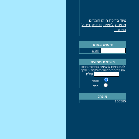
ציוד בדיקת חוזק חומרים
מתיחה, לחיצה, כפיפה, פיתול,
גזירה....
מכונת מתיחה לתחום
הפולימרים נמסרה ללקוח
חיפוש באתר
מכונת מתיחה לתחום הבניה
חפש
נמסרה ללקוח
מד עובי צבע גילוון
רשימת תפוצה
מד רפלקטיסיות
להצטרפות לרשימת התפוצה הכנס
את כתובת הדואר האלקטרוני שלך:
ציוד למדידות מכאניות
שלח
ציוד התזה וצביעה איירלס
הוסף
ושירותי תיקונים
הסר
השחזת מקדחים עד קןטר 50
מונה:
מ"מ
100585
מד עובי צבע על מתכות
מד קושי בטון שמידט
מד קושי אוניברסאלי
שירות ותחזוקת ציוד צביעה
וריסוס איירלס
(07/08/2015)