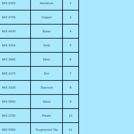
6320 M/S
Aluminum
2
4700 M/S
Copper
3
4430 M/S
Brass
4
3204 M/S
Gold
5
3600 M/S
Silver
6
4170 M/S
Zinc
7
3320 M/S
Stannum
8
5850 M/S
Glass
9
2250 M/S
Plastic
10
5580 M/S
Toughtened Tile
11