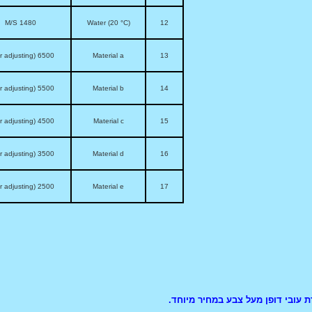
1480 M/S
Water (20 °C)
12
6500 (user adjusting)
Material a
13
5500 (user adjusting)
Material b
14
4500 (user adjusting)
Material c
15
3500 (user adjusting)
Material d
16
2500 (user adjusting)
Material e
17
 עובי דופן מעל צבע במחיר מיוחד.