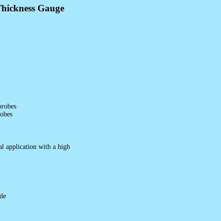
Thickness Gauge
probes
robes
al application with a high
de